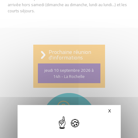
arrivée hors samedi (dimanche au dimanche, lundi au lundi…) et les
courts séjours.
Prochaine réunion
d'informations
jeudi 10 septembre 2026 à
14h - La Rochelle
X
Hide cookie 